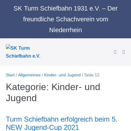
Zum
SK Turm Schiefbahn 1931 e.V. – Der
Inhalt
freundliche Schachverein vom
springen
Niederrhein
Suche-
Men
Schalter
Scha
Start
/
Allgemeines
/
Kinder- und Jugend
/
Seite 12
Kategorie:
Kinder- und
Jugend
Turm Schiefbahn erfolgreich beim 5.
NEW Jugend-Cup 2021