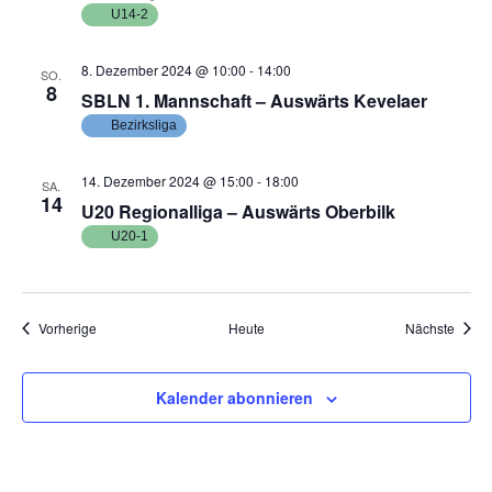
n
s
m
U14-2
s
t
w
8. Dezember 2024 @ 10:00
-
14:00
a
ä
t
SO.
8
SBLN 1. Mannschaft – Auswärts Kevelaer
l
h
a
Bezirksliga
l
t
l
e
u
14. Dezember 2024 @ 15:00
-
18:00
t
SA.
n
n
14
U20 Regionalliga – Auswärts Oberbilk
u
.
g
U20-1
n
A
n
g
s
Veranstaltungen
e
Veran
Vorherige
Heute
Nächste
i
n
c
Kalender abonnieren
S
h
u
t
e
c