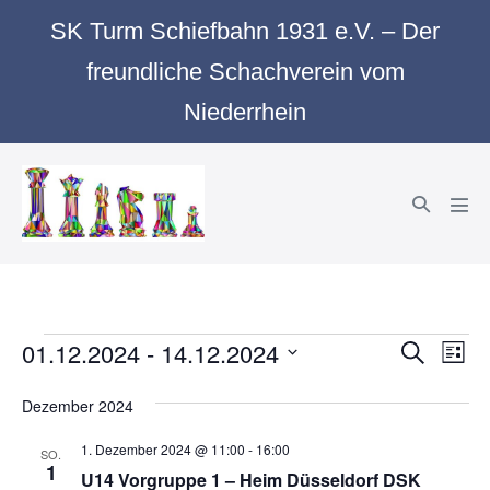
Zum
SK Turm Schiefbahn 1931 e.V. – Der
Inhalt
freundliche Schachverein vom
springen
Niederrhein
Suche-
Men
Schalter
Scha
Veranstaltungen
01.12.2024
 - 
14.12.2024
V
V
S
L
u
e
i
e
D
c
s
Dezember 2024
r
h
a
r
t
e
a
e
t
1. Dezember 2024 @ 11:00
-
16:00
SO.
a
1
n
u
U14 Vorgruppe 1 – Heim Düsseldorf DSK