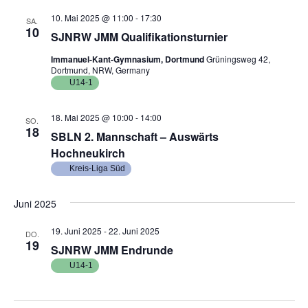
r
e
a
e
t
10. Mai 2025 @ 11:00
-
17:30
SA.
a
10
n
u
SJNRW JMM Qualifikationsturnier
n
s
m
Immanuel-Kant-Gymnasium, Dortmund
Grüningsweg 42,
s
t
w
Dortmund, NRW, Germany
U14-1
a
ä
t
l
h
a
18. Mai 2025 @ 10:00
-
14:00
SO.
l
t
18
SBLN 2. Mannschaft – Auswärts
l
e
u
Hochneukirch
t
n
n
Kreis-Liga Süd
u
.
g
Juni 2025
n
A
n
g
19. Juni 2025
-
22. Juni 2025
DO.
s
19
SJNRW JMM Endrunde
e
i
U14-1
n
c
S
h