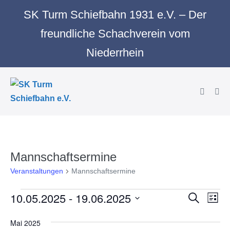
Zum
SK Turm Schiefbahn 1931 e.V. – Der
Inhalt
freundliche Schachverein vom
springen
Niederrhein
Suche-
Men
Schalter
Scha
Mannschaftsermine
Veranstaltungen
Mannschaftsermine
Veranstaltungen
10.05.2025
 - 
19.06.2025
V
V
S
L
u
e
i
e
D
c
s
Mai 2025
r
h
a
t