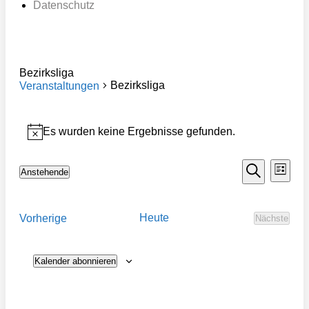
Datenschutz
Bezirksliga
Bezirksliga
Veranstaltungen
Veranstaltungen
Es wurden keine Ergebnisse gefunden.
Hinweis
Veransta
Vera
Anstehende
Liste
Ansi
Datum
Suche
Suche
Navi
wählen.
und
Veranstaltungen
Heute
Vorherige
Nächste
Ansichte
Veransta
Navigati
Kalender abonnieren