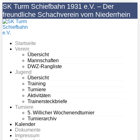
Zum
SK Turm Schiefbahn 1931 e.V. – Der
Inhalt
freundliche Schachverein vom Niederrhein
springen
Startseite
Verein
Übersicht
Mannschaften
DWZ-Rangliste
Jugend
Übersicht
Training
Turniere
Aktivitäten
Trainersteckbriefe
Turniere
5. Willicher Wochenendturnier
Turnierarchiv
Kalender
Dokumente
Impressum