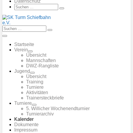
Datenschutz
Suche-
Suchen
Schalter
nach:
Suche-
Suchen
Schalter
nach:
Menü-
Schalter
Startseite
Verein
Menü-
Übersicht
Schalter
Mannschaften
DWZ-Rangliste
Jugend
Menü-
Übersicht
Schalter
Training
Turniere
Aktivitäten
Trainersteckbriefe
Turniere
Menü-
5. Willicher Wochenendturnier
Schalter
Turnierarchiv
Kalender
Dokumente
Impressum