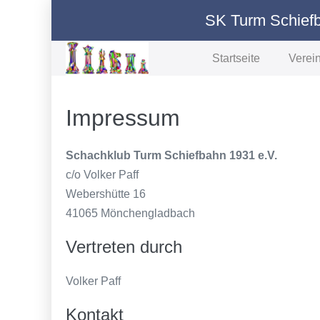
Zum
SK Turm Schiefb
Inhalt
springen
Startseite
Verei
Impressum
Schachklub Turm Schiefbahn 1931 e.V.
c/o Volker Paff
Webershütte 16
41065 Mönchengladbach
Vertreten durch
Volker Paff
Kontakt