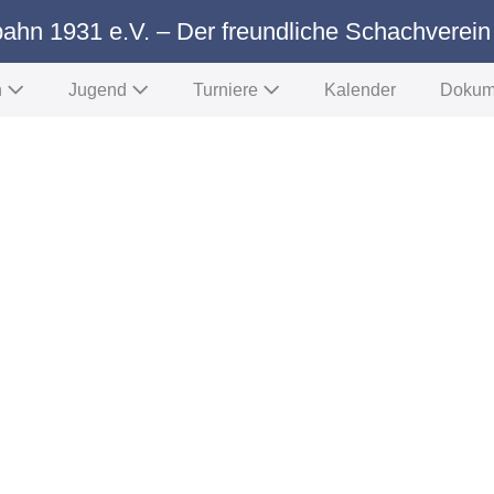
ahn 1931 e.V. – Der freundliche Schachverein
n
Jugend
Turniere
Kalender
Dokum