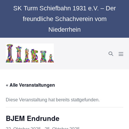
Zum
SK Turm Schiefbahn 1931 e.V. – Der
Inhalt
freundliche Schachverein vom
springen
Niederrhein
Suche-
Men
Schalter
Scha
« Alle Veranstaltungen
Diese Veranstaltung hat bereits stattgefunden.
BJEM Endrunde