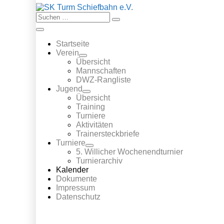
Suche-
Suchen
Schalter
nach:
Menü-
Schalter
Startseite
Verein
Menü-
Übersicht
Schalter
Mannschaften
DWZ-Rangliste
Jugend
Menü-
Übersicht
Schalter
Training
Turniere
Aktivitäten
Trainersteckbriefe
Turniere
Menü-
5. Willicher Wochenendturnier
Schalter
Turnierarchiv
Kalender
Dokumente
Impressum
Datenschutz