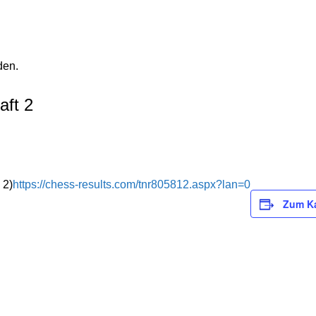
den.
aft 2
 2)
https://chess-results.com/tnr805812.aspx?lan=0
Zum Ka