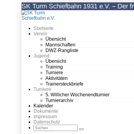
Zum
SK Turm Schiefbahn 1931 e.V. – Der f
Inhalt
springen
Startseite
Verein
Übersicht
Mannschaften
DWZ-Rangliste
Jugend
Übersicht
Training
Turniere
Aktivitäten
Trainersteckbriefe
Turniere
5. Willicher Wochenendturnier
Turnierarchiv
Kalender
Dokumente
Impressum
Datenschutz
Suche-
Suchen
Schalter
nach: