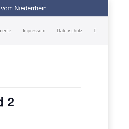
 vom Niederrhein
Suche-
mente
Impressum
Datenschutz
Schalter
d 2