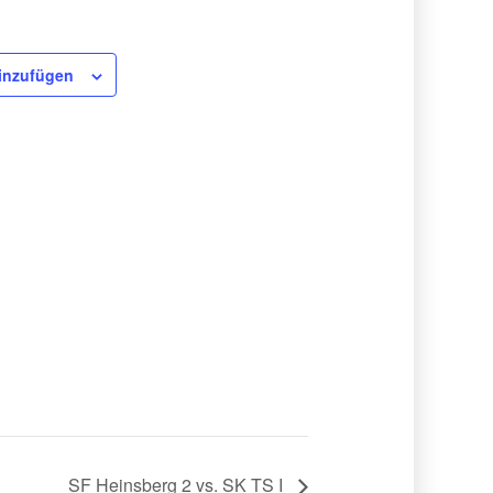
inzufügen
SF Heinsberg 2 vs. SK TS I