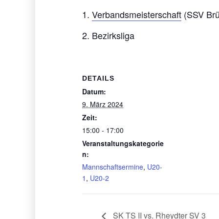
1.
Verbandsmeisterschaft
(SSV Brü
2. Bezirksliga
DETAILS
Datum:
9. März 2024
Zeit:
15:00 - 17:00
Veranstaltungskategorie
n:
Mannschaftsermine
,
U20-
1
,
U20-2
SK TS II vs. Rheydter SV 3