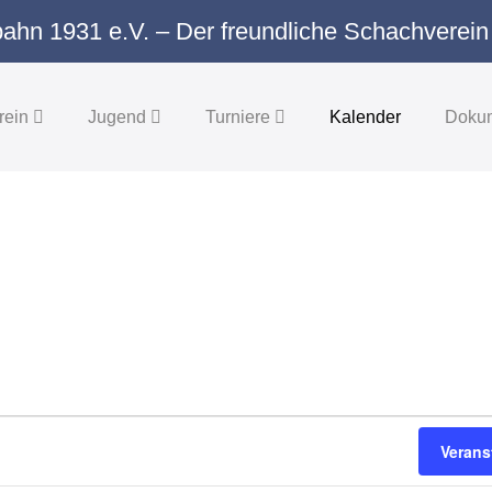
ahn 1931 e.V. – Der freundliche Schachverein
rein
Jugend
Turniere
Kalender
Doku
Verans