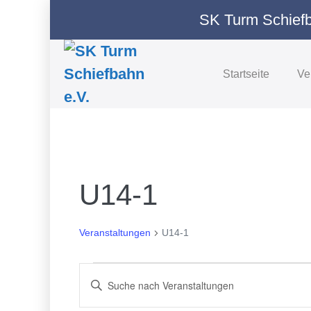
Zum
SK Turm Schiefb
Inhalt
springen
Startseite
Ve
U14-1
Veranstaltungen
U14-1
Veranstaltungen
V
B
e
i